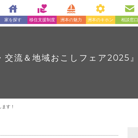
家を探す
移住支援制度
洲本の魅力
洲本のキホン
相談窓
N移住・交流＆地域おこしフェア202
展します！