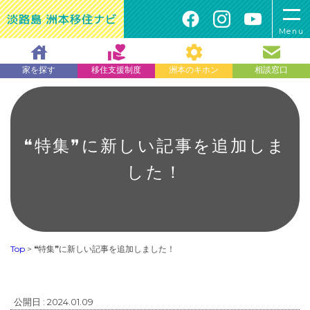
Menu
家を探す
移住支援制度
洲本のキホン
相談窓口
❝特集❞に新しい記事を追加しま
した！
Top
>
❝特集❞に新しい記事を追加しました！
公開日 : 2024.01.09