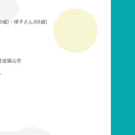
9歳)・律子
さん(68歳)
年
県丹波篠山市
ト