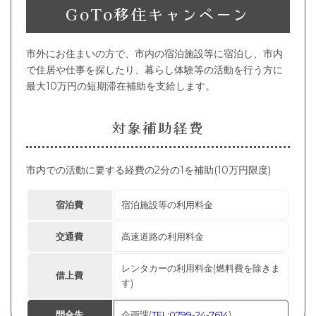
GoTo移住キャンペーン
市外にお住まいの方で、市内の宿泊施設等に宿泊し、市内
で住居や仕事を探したり、暮らし体験等の活動を行う方に
最大10万円の短期滞在補助を支給します。
対象補助経費
市内での活動に要する経費の2分の1を補助(10万円限度)
宿泊費
宿泊施設等の利用料金
交通費
高速道路の利用料金
レンタカーの利用料金(燃料費を除きま
借上費
す)
問合先
企画課(
TEL:0799-24-7614
)