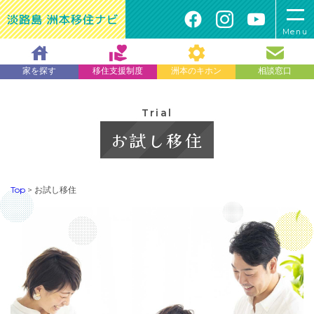
Menu
家を探す
移住支援制度
洲本のキホン
相談窓口
Trial
お試し移住
Top
>
お試し移住